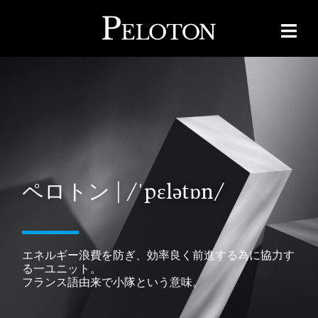
ペロトン | /ˈpɛlətɒn/
エネルギー浪費を防ぎ、
効率良く前進する為に協力す
る一ユニット。
フランス語由来で小隊という意味。