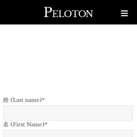
姓 (Last name)
*
名 (First Name)
*